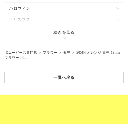
蓄光
パール
透明
ミックス
ハロウィン
閃光
蓄光
ネオン
不透明
魔女
クリスマス
マーブル
閃光
パール
透明
ジャックランタン
サンタ
テディベア
続きを見る
つや消し
マット
蓄光
ネオン
コウモリ
エンジェル
乗り物
マット
閃光
パール
スノーマン
クルマ
ポニービーズ専門店
＞
フラワー
＞
蓄光
＞
50584 オレンジ 蓄光 13mm
陸の動物
フラワー ポ…
蓄光
ツリー
飛行機
ラクダ
海の生き物
閃光
汽車
シマウマ
クジラ
スポーツ
一覧へ戻る
マット
セット
ライオン
ドルフィン
バタフライ
ボート
ゾウ
サカナ
蓄光
フラワー
サイ
ウミガメ
ネオン
蓄光
ペット
キリン
オットセイ
不透明
ネオン
ネコ
スカル