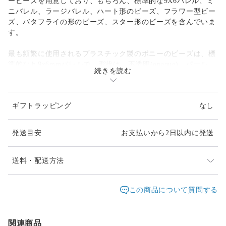
ービーズを用意しており、もちろん、標準的な9X6バレル、ミ
ニバレル、ラージバレル、ハート形のビーズ、フラワー型ビー
ズ、バタフライの形のビーズ、スター形のビーズを含んでいま
す。
最も頻繁に使用されるプラスチック製のポニーのビーズは、標
準的なｈ9x6mmバレルで、形状は、不透明(opaque)、パール、
続きを読む
閃光(sparkle)、ネオンブライト、透明、マット(matte)など、 9
種類の仕上げを選択することができます。
ギフトラッピング
なし
特徴は、なんといっても「でか穴」。ほとんどのプラスチック
製のポニービーズは、４mmの穴を持っており、コード、ひ
も、ワイヤーと一緒に使うことができます。また、テディベ
発送目安
お支払いから2日以内に発送
ア、飛行機、トレイン、イルカ、ネコ、イヌやゾウなど、 40
以上のエキサイティングで楽しい形状も選択することができま
す。
送料・配送方法
キャンディーレイバー(kandi raver)用のビーズとしてもお使い
発送元地域：
東京都
海外発送：
不可能
この商品について質問する
いただけます。
配送方法
追跡／補償
送料
追加送料
関連商品
クリックポスト
○
／
✕
¥185
¥0
形状:フラワー (1565)