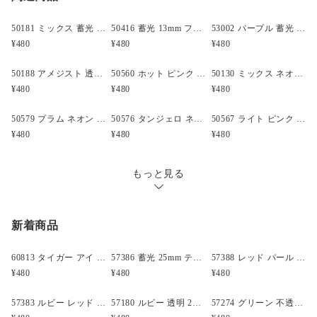
大きさ:13x13mm
穴の大きさ:4mm
50181 ミックス 蓄光 13mm フラワー ポニービーズ (50個)
50416 蓄光 13mm フラワー ポニービーズ (50個)
53002 パープル 蓄光 13mm フラワー ポニービーズ (50個)
内容量:19 グラム = 約 50 Beads
¥480
¥480
¥480
材質:プラスチック
仕上がり:蓄光
50188 アメジスト 透明 13mm フラワー ポニービーズ (50個)
50560 ホット ピンク 透明 13mm フラワー ポニービーズ (50個)
50130 ミックス ネオン ブライト 13mm フラワー ポニービーズ (50個)
カラー:オレンジ (282)
¥480
¥480
¥480
原産国:米国
製造元:The Beadery
50579 プラム ネオン ブライト 13mm フラワー ポニービーズ (50個)
50576 タンジェロ ネオン ブライト 13mm フラワー ポニービーズ (50個)
50567 ライト ピンク パール ラビット 24mm (10個)
備考:
¥480
¥480
¥480
もっと見る
新着商品
60813 タイガー アイ アンティーク 13mm スカル ポニービーズ(25個)
57386 蓄光 25mm テディベア ポニービーズ (10個)
57388 レッド パール 25mm テディベア ポニービーズ (10個)
¥480
¥480
¥480
57383 ルビー レッド 閃光(Sparkle) 25mm テディベア ポニービーズ (10個)
57180 ルビー 透明 25mm テディベア ポニービーズ (10個)
57274 グリーン 不透明(Opaque) 25mm 飛行機 ポニービーズ (10個)