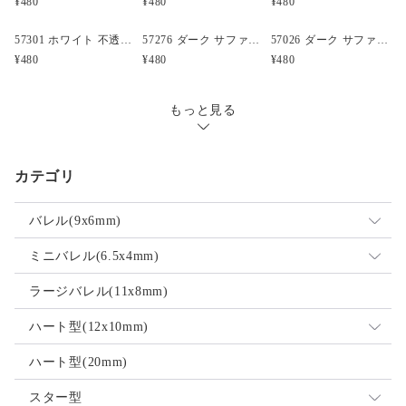
¥480
¥480
¥480
57301 ホワイト 不透明(Opaque) 25mm 飛行機 ポニービーズ (10個)
57276 ダーク サファイア 透明 25mm ボート ポニービーズ (10個)
57026 ダーク サファイア 透明 25mm クルマ ポニービーズ (10個)
¥480
¥480
¥480
もっと見る
カテゴリ
バレル(9x6mm)
ミックス
ミニバレル(6.5x4mm)
不透明
ミックス
ラージバレル(11x8mm)
透明
不透明
ハート型(12x10mm)
ネオン
透明
ミックス
ハート型(20mm)
パール
ネオン
不透明
スター型