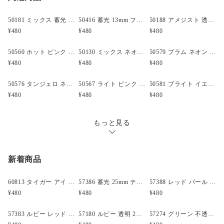
大きさ:13x13mm
穴の大きさ:4mm
50181 ミックス 蓄光 13mm フラワー ポニービーズ (50個)
50416 蓄光 13mm フラワー ポニービーズ (50個)
50188 アメジスト 透明 13mm フラワー ポニービーズ (50個)
内容量:19 グラム = 約 50 Beads
¥480
¥480
¥480
材質:プラスチック
仕上がり:蓄光
50560 ホット ピンク 透明 13mm フラワー ポニービーズ (50個)
50130 ミックス ネオン ブライト 13mm フラワー ポニービーズ (50個)
50579 プラム ネオン ブライト 13mm フラワー ポニービーズ (50個)
カラー:パープル (281)
¥480
¥480
¥480
原産国:米国
製造元:The Beadery
50576 タンジェロ ネオン ブライト 13mm フラワー ポニービーズ (50個)
50567 ライト ピンク パール ラビット 24mm (10個)
50581 ブライト イエロー 不透明(Opaque) 13mm フラワー ポニービーズ (50個)
備考:
¥480
¥480
¥480
もっと見る
新着商品
60813 タイガー アイ アンティーク 13mm スカル ポニービーズ(25個)
57386 蓄光 25mm テディベア ポニービーズ (10個)
57388 レッド パール 25mm テディベア ポニービーズ (10個)
¥480
¥480
¥480
57383 ルビー レッド 閃光(Sparkle) 25mm テディベア ポニービーズ (10個)
57180 ルビー 透明 25mm テディベア ポニービーズ (10個)
57274 グリーン 不透明(Opaque) 25mm 飛行機 ポニービーズ (10個)