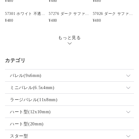
¥480
¥480
¥480
57301 ホワイト 不透明(Opaque) 25mm 飛行機 ポニービーズ (10個)
57276 ダーク サファイア 透明 25mm ボート ポニービーズ (10個)
57026 ダーク サファイア 透明 25mm クルマ ポニービーズ (10個)
¥480
¥480
¥480
もっと見る
カテゴリ
バレル(9x6mm)
ミックス
ミニバレル(6.5x4mm)
不透明
ミックス
ラージバレル(11x8mm)
透明
不透明
ハート型(12x10mm)
ネオン
透明
ミックス
ハート型(20mm)
パール
ネオン
不透明
スター型