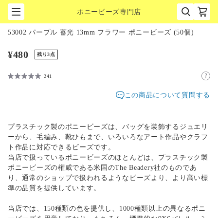
ポニービーズ専門店
1
/
1
53002 パープル 蓄光 13mm フラワー ポニービーズ (50個)
¥480
残り3点
241
この商品について質問する
プラスチック製のポニービーズは、バッグを装飾するジュエリ
ーから、毛編み、靴ひもまで、いろいろなアート作品やクラフ
ト作品に対応できるビーズです。
当店で扱っているポニービーズのほとんどは、プラスチック製
ポニービーズの権威である米国のThe Beadery社のものであ
り、通常のショップで扱われるようなビーズより、より高い標
準の品質を提供しています。
当店では、150種類の色を提供し、1000種類以上の異なるポニ