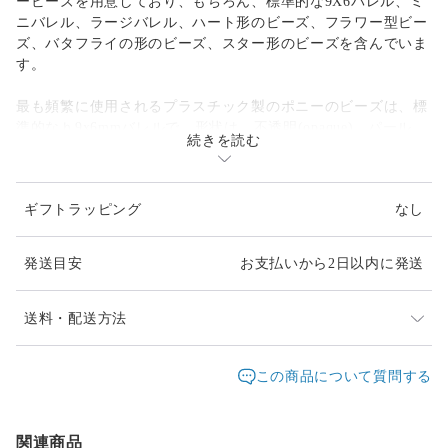
ービーズを用意しており、もちろん、標準的な9X6バレル、ミ
ニバレル、ラージバレル、ハート形のビーズ、フラワー型ビー
ズ、バタフライの形のビーズ、スター形のビーズを含んでいま
す。
最も頻繁に使用されるプラスチック製のポニーのビーズは、標
準的なｈ9x6mmバレルで、形状は、不透明(opaque)、パール、
続きを読む
閃光(sparkle)、ネオンブライト、透明、マット(matte)など、 9
種類の仕上げを選択することができます。
ギフトラッピング
なし
特徴は、なんといっても「でか穴」。ほとんどのプラスチック
製のポニービーズは、４mmの穴を持っており、コード、ひ
も、ワイヤーと一緒に使うことができます。また、テディベ
発送目安
お支払いから2日以内に発送
ア、飛行機、トレイン、イルカ、ネコ、イヌやゾウなど、 40
以上のエキサイティングで楽しい形状も選択することができま
す。
送料・配送方法
キャンディーレイバー(kandi raver)用のビーズとしてもお使い
発送元地域：
東京都
海外発送：
不可能
この商品について質問する
いただけます。
配送方法
追跡／補償
送料
追加送料
関連商品
クリックポスト
○
／
✕
¥185
¥0
形状:フラワー (1565)