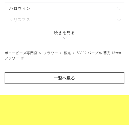
蓄光
パール
透明
ミックス
ハロウィン
閃光
蓄光
ネオン
不透明
魔女
クリスマス
マーブル
閃光
パール
透明
ジャックランタン
サンタ
テディベア
続きを見る
つや消し
マット
蓄光
ネオン
コウモリ
エンジェル
乗り物
マット
閃光
パール
スノーマン
クルマ
ポニービーズ専門店
＞
フラワー
＞
蓄光
＞
53002 パープル 蓄光 13mm
陸の動物
フラワー ポ…
蓄光
ツリー
飛行機
ラクダ
海の生き物
閃光
汽車
シマウマ
クジラ
スポーツ
一覧へ戻る
マット
セット
ライオン
ドルフィン
バタフライ
ボート
ゾウ
サカナ
蓄光
フラワー
サイ
ウミガメ
ネオン
蓄光
ペット
キリン
オットセイ
不透明
ネオン
ネコ
スカル