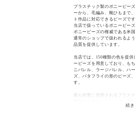
○
／
✕
¥185
¥0
プラスチック製のポニービー
ーから、毛編み、靴ひもまで
ト作品に対応できるビーズで
当店で扱っているポニービー
ポニービーズの権威である米国のT
通常のショップで扱われるよ
品質を提供しています。
当店では、150種類の色を提供
ービーズを用意しており、もち
ニバレル、ラージバレル、ハ
ズ、バタフライの形のビーズ
す。
最も頻繁に使用されるプラス
準的なｈ9x6mmバレルで、形状
続き
閃光(sparkle)、ネオンブライ
種類の仕上げを選択すること
特徴は、なんといっても「で
製のポニービーズは、４mmの