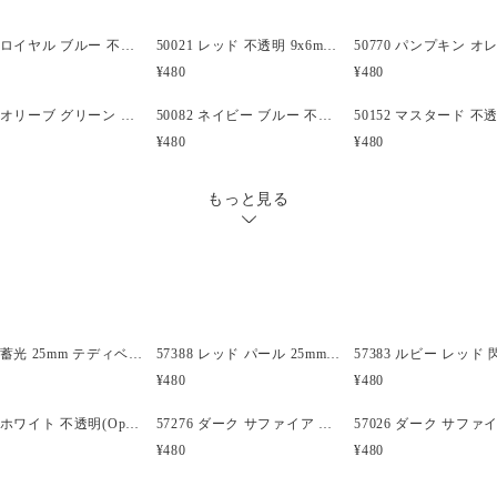
も、ワイヤーと一緒に使うこ
ア、飛行機、トレイン、イルカ
50026 ロイヤル ブルー 不透明 9x6mm(標準) バレル ポニービーズ (100個)
50021 レッド 不透明 9x6mm(標準) バレル ポニービーズ (100個)
上のエキサイティングで楽し
¥480
¥480
す。
50151 オリーブ グリーン 不透明 9x6mm(標準) バレル ポニービーズ (100個)
50082 ネイビー ブルー 不透明 9x6mm(標準) バレル ポニービーズ (100個)
キャンディーレイバー(kandi 
¥480
¥480
いただけます。
もっと見る
形状:バレル (750)
大きさ:9x6mm(標準)
穴の大きさ:4mm
材質:プラスチック
仕上がり:不透明(Opaque)
カラー:キウィ グリーン (491)
57386 蓄光 25mm テディベア ポニービーズ (10個)
57388 レッド パール 25mm テディベア ポニービーズ (10個)
原産国:米国
¥480
¥480
製造元:The Beadery
ビーズの個数:100
57301 ホワイト 不透明(Opaque) 25mm 飛行機 ポニービーズ (10個)
57276 ダーク サファイア 透明 25mm ボート ポニービーズ (10個)
備考:
¥480
¥480