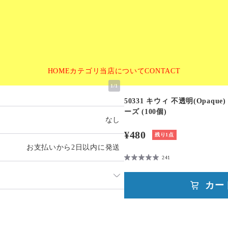
HOME
カテゴリ
当店について
CONTACT
1
/
1
50331 キウィ 不透明(Opaque
ーズ (100個)
なし
¥480
残り1点
お支払いから2日以内に発送
241
カー
発送：
不可能
追跡／補償
送料
追加送料