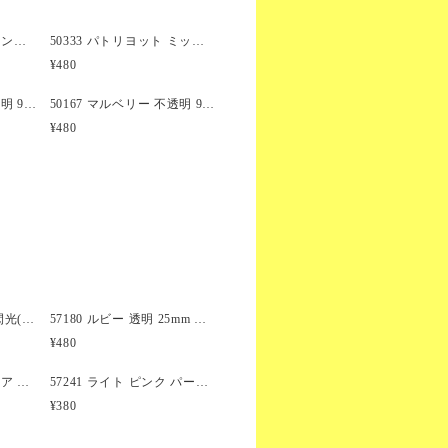
とができます。また、テディベ
、ネコ、イヌやゾウなど、 40以
50770 パンプキン オレンジ 不透明 9x6mm(標準) バレル ポニービーズ (100個)
50333 パトリヨット ミックス 不透明 9x6mm(標準) バレル ポニービーズ (100個)
い形状も選択することができま
¥480
50152 マスタード 不透明 9x6mm(標準) バレル ポニービーズ (100個)
50167 マルベリー 不透明 9x6mm(標準) バレル ポニービーズ (100個)
raver)用のビーズとしてもお使い
¥480
57383 ルビー レッド 閃光(Sparkle) 25mm テディベア ポニービーズ (10個)
57180 ルビー 透明 25mm テディベア ポニービーズ (10個)
¥480
57026 ダーク サファイア 透明 25mm クルマ ポニービーズ (10個)
57241 ライト ピンク パール 25mm スコッティ ドッグ ポニービーズ (8個)
¥380