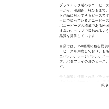
プラスチック製のポニービー
発送：
不可能
ーから、毛編み、靴ひもまで
ト作品に対応できるビーズで
追跡／補償
送料
追加送料
当店で扱っているポニービー
ポニービーズの権威である米国のT
○
／
✕
¥185
¥0
通常のショップで扱われるよ
品質を提供しています。
当店では、150種類の色を提供
ービーズを用意しており、もち
ニバレル、ラージバレル、ハ
ズ、バタフライの形のビーズ
す。
最も頻繁に使用されるプラス
準的なｈ9x6mmバレルで、形状
続き
閃光(sparkle)、ネオンブライ
種類の仕上げを選択すること
特徴は、なんといっても「で
製のポニービーズは、４mmの