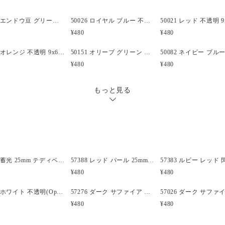
も、ワイヤーと一緒に使うこ
ア、飛行機、トレイン、イルカ
50155 エンドウ豆 グリーン 不透明(Opaque) 9x6mm(標準) バレル ポニービーズ (100個)
50026 ロイヤル ブルー 不透明 9x6mm(標準) バレル ポニービーズ (100個)
上のエキサイティングで楽し
¥480
¥480
す。
50025 オレンジ 不透明 9x6mm(標準) バレル ポニービーズ (100個)
50151 オリーブ グリーン 不透明 9x6mm(標準) バレル ポニービーズ (100個)
キャンディーレイバー(kandi 
¥480
¥480
いただけます。
もっと見る
◆詳細
・型番: ID50028
・形状: バレル (750)
・大きさ: 9x6mm(標準)
・穴の大きさ: 4mm
・材質: プラスチック
・仕上がり: 不透明
57386 蓄光 25mm テディベア ポニービーズ (10個)
57388 レッド パール 25mm テディベア ポニービーズ (10個)
・カラー: グリーン (057)
¥480
¥480
・原産国: 米国
・製造元: The Beadery
57301 ホワイト 不透明(Opaque) 25mm 飛行機 ポニービーズ (10個)
57276 ダーク サファイア 透明 25mm ボート ポニービーズ (10個)
・ビーズの個数: 100
¥480
¥480
・備考: