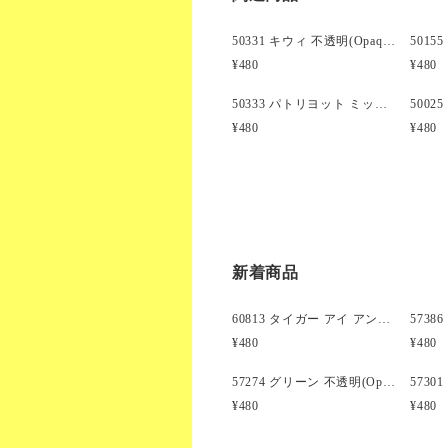
50331 キウィ 不透明(Opaque) 9x6mm(標準) バレル ポニービーズ (100個)
¥480
¥480
50333 パトリヨット ミックス 不透明 9x6mm(標準) バレル ポニービーズ (100個)
¥480
¥480
新着商品
60813 タイガー アイ アンティーク 13mm スカル ポニービーズ(25個)
¥480
¥480
57274 グリーン 不透明(Opaque) 25mm 飛行機 ポニービーズ (10個)
¥480
¥480