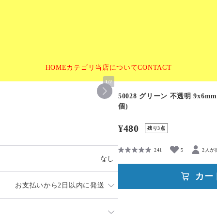
HOME
カテゴリ
当店について
CONTACT
1
/
2
50028 グリーン 不透明 9x6m
個)
¥480
残り3点
241
5
2人が
なし
カー
お支払いから2日以内に発送
日を除く）となります。