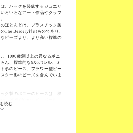
ズは、バッグを装飾するジュエリ
、いろいろなアート作品やクラフ
す。
ズのほとんどは、プラスチック製
he Beadery社のものであり、
うなビーズより、より高い標準の
し、1000種類以上の異なるポニ
ろん、標準的な9X6バレル、ミ
ート形のビーズ、フラワー型ビー
、スター形のビーズを含んでいま
チック製のポニーのビーズは、標
は、不透明(opaque)、パール、
を読む
ト、透明、マット(matte)など、 9
ができます。
か穴」。ほとんどのプラスチック
穴を持っており、コード、ひ