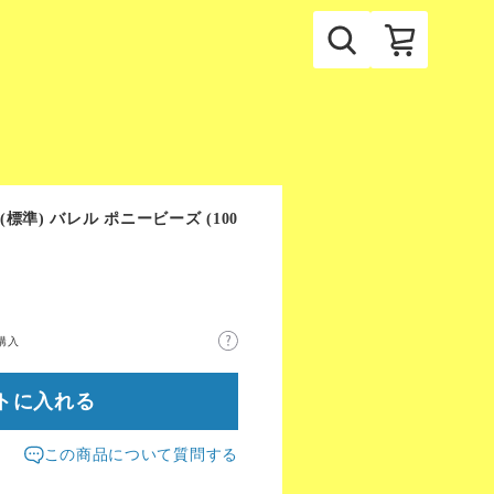
m(標準) バレル ポニービーズ (100
購入
トに入れる
この商品について質問する