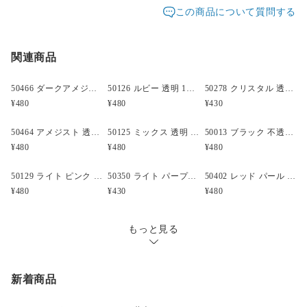
発送元地域：
東京都
海外発送：
不可能
この商品について質問する
いただけます。
配送方法
追跡／補償
送料
追加送料
◆詳細
・型番: ID50197
関連商品
クリックポスト
○
／
✕
¥185
¥0
・形状: ハート型 (752)
・大きさ: 12x10mm
50466 ダークアメジスト 透明 12x10mm ハート型 ポニービーズ (50個)
50126 ルビー 透明 12x10mm ハート型 ポニービーズ (50個)
50278 クリスタル 透明 12x10mm ハート型 ポニービーズ (45個)
・穴の大きさ: 4mm
¥480
¥480
¥430
・材質: プラスチック
・仕上がり: 透明
50464 アメジスト 透明 12x10mm ハート型 ポニービーズ (50個)
50125 ミックス 透明 12x10mm ハート型 ポニービーズ (50個)
50013 ブラック 不透明(Opaque) 12x10mm ハート型 ポニービーズ (50個)
・カラー: ピンク (015)
¥480
¥480
¥480
・原産国: 米国
・製造元: The Beadery
50129 ライト ピンク パール 12x10mm ハート型 ポニービーズ (50個)
50350 ライト パープル パール 12x10mm ハート型 ポニービーズ (45個)
50402 レッド パール 12x10mm ハート型 ポニービーズ (50個)
・ビーズの個数: 約 50
¥480
¥430
¥480
・備考:
もっと見る
新着商品