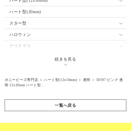
ハート型(12x10mm)
ネオン
透明
ミックス
ハート型(20mm)
パール
ネオン
不透明
スター型
蓄光
パール
透明
ミックス
ハロウィン
閃光
蓄光
ネオン
不透明
魔女
クリスマス
マーブル
閃光
パール
透明
ジャックランタン
サンタ
テディベア
続きを見る
つや消し
マット
蓄光
ネオン
コウモリ
エンジェル
乗り物
マット
閃光
パール
スノーマン
クルマ
ポニービーズ専門店
＞
ハート型(12x10mm)
＞
透明
＞
50197 ピンク 透
陸の動物
明 12x10mm ハート型…
蓄光
ツリー
飛行機
ラクダ
海の生き物
閃光
汽車
シマウマ
クジラ
スポーツ
一覧へ戻る
マット
セット
ライオン
ドルフィン
バタフライ
ボート
ゾウ
サカナ
蓄光
フラワー