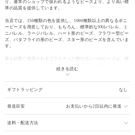
り、通常のショップで扱われるようなビーズより、より高い標
準の品質を提供しています。
当店では、150種類の色を提供し、1000種類以上の異なるポニ
ービーズを用意しており、もちろん、標準的な9X6バレル、ミ
ニバレル、ラージバレル、ハート形のビーズ、フラワー型ビー
ズ、バタフライの形のビーズ、スター形のビーズを含んでいま
す。
最も頻繁に使用されるプラスチック製のポニーのビーズは、標
準的なｈ9x6mmバレルで、形状は、不透明(opaque)、パール、
続きを読む
閃光(sparkle)、ネオンブライト、透明、マット(matte)など、 9
種類の仕上げを選択することができます。
ギフトラッピング
なし
特徴は、なんといっても「でか穴」。ほとんどのプラスチック
製のポニービーズは、４mmの穴を持っており、コード、ひ
も、ワイヤーと一緒に使うことができます。また、テディベ
発送目安
お支払いから2日以内に発送
ア、飛行機、トレイン、イルカ、ネコ、イヌやゾウなど、 40
以上のエキサイティングで楽しい形状も選択することができま
す。
発送は、通常2-3日以内（土日を除く）となります。
送料・配送方法
キャンディーレイバー(kandi raver)用のビーズとしてもお使い