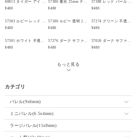
60813 タイガー アイ アンティーク 13mm スカル ポニービーズ(25個)
57386 蓄光 25mm テディベア ポニービーズ (10個)
57388 レッド パール 25mm テディベア ポニービーズ (10個)
¥480
¥480
¥480
57383 ルビー レッド 閃光(Sparkle) 25mm テディベア ポニービーズ (10個)
57180 ルビー 透明 25mm テディベア ポニービーズ (10個)
57274 グリーン 不透明(Opaque) 25mm 飛行機 ポニービーズ (10個)
¥480
¥480
¥480
57301 ホワイト 不透明(Opaque) 25mm 飛行機 ポニービーズ (10個)
57276 ダーク サファイア 透明 25mm ボート ポニービーズ (10個)
57026 ダーク サファイア 透明 25mm クルマ ポニービーズ (10個)
¥480
¥480
¥480
もっと見る
カテゴリ
バレル(9x6mm)
ミックス
ミニバレル(6.5x4mm)
不透明
ミックス
ラージバレル(11x8mm)
透明
不透明