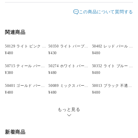
キャンディーレイバー(kandi raver)用のビーズとしてもお使い
発送元地域：
東京都
海外発送：
不可能
この商品について質問する
いただけます。
配送方法
追跡／補償
送料
追加送料
◆詳細
・型番: ID50343
関連商品
クリックポスト
○
／
✕
¥185
¥0
・形状: ハート型 (752)
・大きさ: 12x10mm
50129 ライト ピンク パール 12x10mm ハート型 ポニービーズ (50個)
50350 ライト パープル パール 12x10mm ハート型 ポニービーズ (45個)
50402 レッド パール 12x10mm ハート型 ポニービーズ (50個)
・穴の大きさ: 4mm
¥480
¥430
¥480
・材質: プラスチック
・仕上がり: パール
50715 ティール パール 12x10mm ハート型 ポニービーズ (40個)
50274 ホワイト パール 12x10mm ハート型 ポニービーズ (50個)
50352 ライト ブルー パール 12x10mm ハート型 ポニービーズ (50個)
・カラー: イエロー (274)
¥380
¥480
¥480
・原産国: 米国
・製造元: The Beadery
50401 ゴールド パール 12x10mm ハート型 ポニービーズ (50個)
50089 ミックス パール 12x10mm ハート型 ポニービーズ (50個)
50013 ブラック 不透明(Opaque) 12x10mm ハート型 ポニービーズ (50個)
・ビーズの個数: 約 50
¥480
¥480
¥480
・備考:
もっと見る
新着商品