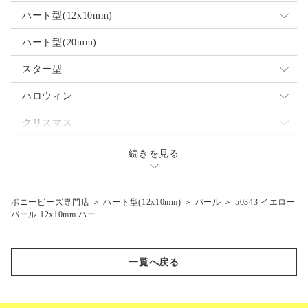
透明
不透明
ハート型(12x10mm)
ネオン
透明
ミックス
ハート型(20mm)
パール
ネオン
不透明
スター型
蓄光
パール
透明
ミックス
ハロウィン
閃光
蓄光
ネオン
不透明
魔女
クリスマス
マーブル
閃光
パール
透明
ジャックランタン
サンタ
テディベア
続きを見る
つや消し
マット
蓄光
ネオン
コウモリ
エンジェル
乗り物
マット
閃光
パール
スノーマン
クルマ
ポニービーズ専門店
＞
ハート型(12x10mm)
＞
パール
＞
50343 イエロー
陸の動物
パール 12x10mm ハー…
蓄光
ツリー
飛行機
ラクダ
海の生き物
閃光
汽車
シマウマ
クジラ
スポーツ
一覧へ戻る
マット
セット
ライオン
ドルフィン
バタフライ
ボート
ゾウ