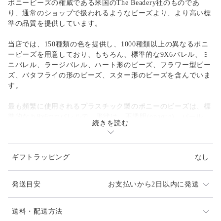
ポニービーズの権威である米国のThe Beadery社のものであ
り、通常のショップで扱われるようなビーズより、より高い標
準の品質を提供しています。
当店では、150種類の色を提供し、1000種類以上の異なるポニ
ービーズを用意しており、もちろん、標準的な9X6バレル、ミ
ニバレル、ラージバレル、ハート形のビーズ、フラワー型ビー
ズ、バタフライの形のビーズ、スター形のビーズを含んでいま
す。
最も頻繁に使用されるプラスチック製のポニーのビーズは、標
準的なｈ9x6mmバレルで、形状は、不透明(opaque)、パール、
続きを読む
閃光(sparkle)、ネオンブライト、透明、マット(matte)など、 9
種類の仕上げを選択することができます。
ギフトラッピング
なし
特徴は、なんといっても「でか穴」。ほとんどのプラスチック
製のポニービーズは、４mmの穴を持っており、コード、ひ
も、ワイヤーと一緒に使うことができます。また、テディベ
発送目安
お支払いから2日以内に発送
ア、飛行機、トレイン、イルカ、ネコ、イヌやゾウなど、 40
以上のエキサイティングで楽しい形状も選択することができま
す。
発送は、通常2-3日以内（土日を除く）となります。
送料・配送方法