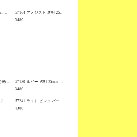
とができます。また、テディベ
、ネコ、イヌやゾウなど、 40以
57180 ルビー 透明 25mm テディベア ポニービーズ (10個)
57164 アメジスト 透明 25mm テディベア ポニービーズ (10個)
い形状も選択することができま
¥480
raver)用のビーズとしてもお使い
57383 ルビー レッド 閃光(Sparkle) 25mm テディベア ポニービーズ (10個)
57180 ルビー 透明 25mm テディベア ポニービーズ (10個)
¥480
57026 ダーク サファイア 透明 25mm クルマ ポニービーズ (10個)
57241 ライト ピンク パール 25mm スコッティ ドッグ ポニービーズ (8個)
¥380