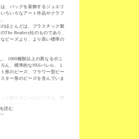
ズは、バッグを装飾するジュエリ
、いろいろなアート作品やクラフ
す。
ズのほとんどは、プラスチック製
he Beadery社のものであり、
うなビーズより、より高い標準の
し、1000種類以上の異なるポニ
ろん、標準的な9X6バレル、ミ
ート形のビーズ、フラワー型ビー
、スター形のビーズを含んでいま
チック製のポニーのビーズは、標
は、不透明(opaque)、パール、
を読む
ト、透明、マット(matte)など、 9
ができます。
か穴」。ほとんどのプラスチック
穴を持っており、コード、ひ