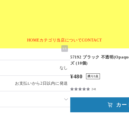
HOME
カテゴリ
当店について
CONTACT
1
/
1
57192 ブラック 不透明(Opaq
ズ (10個)
なし
¥480
残り2点
お支払いから2日以内に発送
241
カー
発送：
不可能
追跡／補償
送料
追加送料