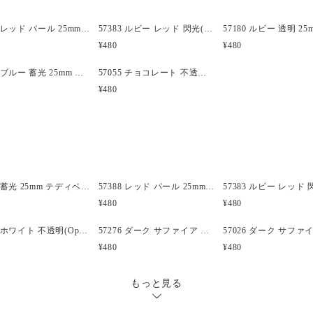
も、ワイヤーと一緒に使うこ
ア、飛行機、トレイン、イルカ
57388 レッド パール 25mm テディベア ポニービーズ (10個)
57383 ルビー レッド 閃光(Sparkle) 25mm テディベア ポニービーズ (10個)
上のエキサイティングで楽し
¥480
¥480
す。
57385 ブルー 蓄光 25mm テディベア ポニービーズ (10個)
57055 チョコレート 不透明(Opaque) 25mm テディベア ポニービーズ (10個)
キャンディーレイバー(kandi 
¥480
いただけます。
形状:テディベア (1152)
大きさ:25x20mm
穴の大きさ:4mm
内容量:10 Beads
57386 蓄光 25mm テディベア ポニービーズ (10個)
57388 レッド パール 25mm テディベア ポニービーズ (10個)
材質:プラスチック
¥480
¥480
仕上がり:不透明(Opaque)
カラー:ブラック (052)
57301 ホワイト 不透明(Opaque) 25mm 飛行機 ポニービーズ (10個)
57276 ダーク サファイア 透明 25mm ボート ポニービーズ (10個)
原産国:米国
¥480
¥480
製造元:The Beadery
備考:
もっと見る