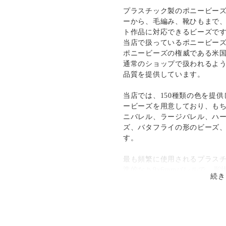
○
／
✕
¥185
¥0
プラスチック製のポニービー
ーから、毛編み、靴ひもまで
ト作品に対応できるビーズで
当店で扱っているポニービー
ポニービーズの権威である米国のT
通常のショップで扱われるよ
品質を提供しています。
当店では、150種類の色を提供
ービーズを用意しており、もち
ニバレル、ラージバレル、ハ
ズ、バタフライの形のビーズ
す。
最も頻繁に使用されるプラス
準的なｈ9x6mmバレルで、形状
続き
閃光(sparkle)、ネオンブライ
種類の仕上げを選択すること
特徴は、なんといっても「で
製のポニービーズは、４mmの