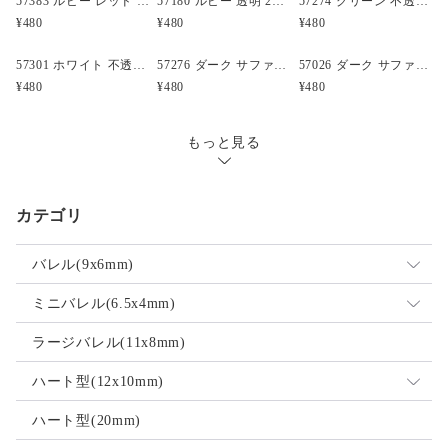
57383 ルビー レッド 閃光(Sparkle) 25mm テディベア ポニービーズ (10個)
57180 ルビー 透明 25mm テディベア ポニービーズ (10個)
57274 グリーン 不透明(Opaque) 25mm 飛行機 ポニービーズ (10個)
¥480
¥480
¥480
57301 ホワイト 不透明(Opaque) 25mm 飛行機 ポニービーズ (10個)
57276 ダーク サファイア 透明 25mm ボート ポニービーズ (10個)
57026 ダーク サファイア 透明 25mm クルマ ポニービーズ (10個)
¥480
¥480
¥480
もっと見る
カテゴリ
バレル(9x6mm)
ミックス
ミニバレル(6.5x4mm)
不透明
ミックス
ラージバレル(11x8mm)
透明
不透明
ハート型(12x10mm)
ネオン
透明
ミックス
ハート型(20mm)