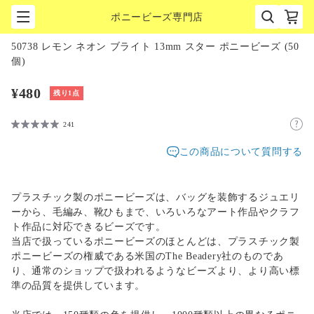
ポニービーズ専門店
1
/
1
50738 レモン ネオン ブライト 13mm スター ポニービーズ (50
個)
¥480
残り1点
241
この商品について質問する
プラスチック製のポニービーズは、バッグを装飾するジュエリ
ーから、毛編み、靴ひもまで、いろいろなアート作品やクラフ
ト作品に対応できるビーズです。
当店で扱っているポニービーズのほとんどは、プラスチック製
ポニービーズの権威である米国のThe Beadery社のものであ
り、通常のショップで扱われるようなビーズより、より高い標
準の品質を提供しています。