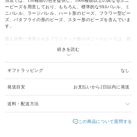
当店では、150種類の色を提供し、1000種類以上の異なるポニ
ービーズを用意しており、もちろん、標準的な9X6バレル、ミ
ニバレル、ラージバレル、ハート形のビーズ、フラワー型ビー
ズ、バタフライの形のビーズ、スター形のビーズを含んでいま
す。
最も頻繁に使用されるプラスチック製のポニーのビーズは、標
準的なｈ9x6mmバレルで、形状は、不透明(opaque)、パール、
続きを読む
閃光(sparkle)、ネオンブライト、透明、マット(matte)など、 9
種類の仕上げを選択することができます。
ギフトラッピング
なし
特徴は、なんといっても「でか穴」。ほとんどのプラスチック
製のポニービーズは、４mmの穴を持っており、コード、ひ
も、ワイヤーと一緒に使うことができます。また、テディベ
発送目安
お支払いから2日以内に発送
ア、飛行機、トレイン、イルカ、ネコ、イヌやゾウなど、 40
以上のエキサイティングで楽しい形状も選択することができま
す。
送料・配送方法
キャンディーレイバー(kandi raver)用のビーズとしてもお使い
発送元地域：
東京都
海外発送：
不可能
この商品について質問する
いただけます。
配送方法
追跡／補償
送料
追加送料