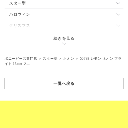
パール
ネオン
不透明
スター型
蓄光
パール
透明
ミックス
ハロウィン
閃光
蓄光
ネオン
不透明
魔女
クリスマス
マーブル
閃光
パール
透明
ジャックランタン
サンタ
テディベア
続きを見る
つや消し
マット
蓄光
ネオン
コウモリ
エンジェル
乗り物
マット
閃光
パール
スノーマン
クルマ
ポニービーズ専門店
＞
スター型
＞
ネオン
＞
50738 レモン ネオン ブラ
陸の動物
イト 13mm ス…
蓄光
ツリー
飛行機
ラクダ
海の生き物
閃光
汽車
シマウマ
クジラ
スポーツ
一覧へ戻る
マット
セット
ライオン
ドルフィン
バタフライ
ボート
ゾウ
サカナ
蓄光
フラワー
サイ
ウミガメ
ネオン
蓄光
ペット
キリン
オットセイ
不透明
ネオン
ネコ
スカル