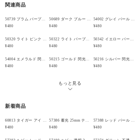
関連商品
クリックポスト
○
／
✕
¥185
¥0
形状:スター (1167)
大きさ:13x13mm
穴の大きさ:4mm
50739 プラム パープル ネオン ブライト 13mm スター ポニービーズ (50個)
50689 ダーク ブルー パール 13mm スター ポニービーズ (50個)
54002 グレイ パール 13mm スター ポニービーズ (50個)
材質:プラスチック
¥480
¥480
¥480
仕上がり:ネオン ブライト
カラー:レモン イエロー (090)
50320 ライト ピンク パール 13mm スター ポニービーズ (50個)
50322 ライト パープル パール 13mm スター ポニービーズ (50個)
50342 イエロー パール 13mm スター ポニービーズ (50個)
原産国:米国
¥480
¥480
¥480
製造元:The Beadery
ビーズの個数:約 50
54004 エメラルド 閃光(Sparkle) 13mm スター ポニービーズ (50個)
50215 ゴールド 閃光(Sparkle) 13mm スター ポニービーズ (50個)
50216 シルバー 閃光(Sparkle) 13mm スター ポニービーズ (50個)
備考:
¥480
¥480
¥480
もっと見る
新着商品
60813 タイガー アイ アンティーク 13mm スカル ポニービーズ(25個)
57386 蓄光 25mm テディベア ポニービーズ (10個)
57388 レッド パール 25mm テディベア ポニービーズ (10個)
¥480
¥480
¥480