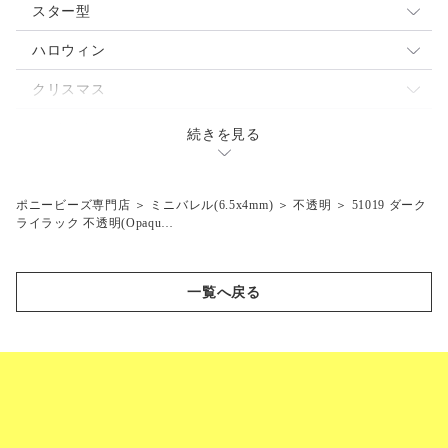
パール
ネオン
不透明
スター型
蓄光
パール
透明
ミックス
ハロウィン
閃光
蓄光
ネオン
不透明
魔女
クリスマス
マーブル
閃光
パール
透明
ジャックランタン
サンタ
テディベア
続きを見る
つや消し
マット
蓄光
ネオン
コウモリ
エンジェル
乗り物
マット
閃光
パール
スノーマン
クルマ
ポニービーズ専門店
＞
ミニバレル(6.5x4mm)
＞
不透明
＞
51019 ダーク
陸の動物
ライラック 不透明(Opaqu…
蓄光
ツリー
飛行機
ラクダ
海の生き物
閃光
汽車
シマウマ
クジラ
スポーツ
一覧へ戻る
マット
セット
ライオン
ドルフィン
バタフライ
ボート
ゾウ
サカナ
蓄光
フラワー
サイ
ウミガメ
ネオン
蓄光
ペット
キリン
オットセイ
不透明
ネオン
ネコ
スカル