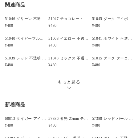
関連商品
クリックポスト
○
／
✕
¥185
¥0
形状:ミニ バレル (1651)
大きさ:6.5x4mm
穴の大きさ:3mm
51046 グリーン 不透明(Opaque) 6.5x4mm ミニ バレル ポニービーズ (200個)
51047 チョコレート 不透明(Opaque) 6.5x4mm ミニ バレル ポニービーズ(200個）
51045 ダーク アイボリー 不透明(Opaque) 6.5x4mm ミニ バレル ポニービーズ (200個)
材質:プラスチック
¥480
¥480
¥480
仕上がり:不透明(Opaque)
カラー:ダーク ライラック (054)
51040 ベイビーブルー 不透明 6.5x4mm ミニ バレル ポニービーズ (200個)
51008 イエロー 不透明 6.5x4mm ミニ バレル ポニービーズ (200個)
51041 ホワイト 不透明 6.5x4mm ミニ バレル ポニービーズ(200個)
原産国:米国
¥480
¥480
¥480
製造元:The Beadery
ビーズの個数:200
51039 レッド 不透明 6.5x4mm ミニ バレル ポニービーズ (200個)
51043 ミックス 不透明 6.5x4mm ミニ バレル ポニービーズ (200個)
51015 ダーク ターコイズ 不透明 6.5x4mm ミニ バレル ポニービーズ (200個)
備考:
¥480
¥480
¥480
もっと見る
新着商品
60813 タイガー アイ アンティーク 13mm スカル ポニービーズ(25個)
57386 蓄光 25mm テディベア ポニービーズ (10個)
57388 レッド パール 25mm テディベア ポニービーズ (10個)
¥480
¥480
¥480