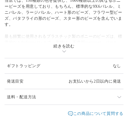
当店では、150種類の色を提供し、1000種類以上の異なるポニ
ービーズを用意しており、もちろん、標準的な9X6バレル、ミ
ニバレル、ラージバレル、ハート形のビーズ、フラワー型ビー
ズ、バタフライの形のビーズ、スター形のビーズを含んでいま
す。
最も頻繁に使用されるプラスチック製のポニーのビーズは、標
準的なｈ9x6mmバレルで、形状は、不透明(opaque)、パール、
続きを読む
閃光(sparkle)、ネオンブライト、透明、マット(matte)など、 9
種類の仕上げを選択することができます。
ギフトラッピング
なし
特徴は、なんといっても「でか穴」。ほとんどのプラスチック
製のポニービーズは、４mmの穴を持っており、コード、ひ
も、ワイヤーと一緒に使うことができます。また、テディベ
発送目安
お支払いから2日以内に発送
ア、飛行機、トレイン、イルカ、ネコ、イヌやゾウなど、 40
以上のエキサイティングで楽しい形状も選択することができま
す。
送料・配送方法
キャンディーレイバー(kandi raver)用のビーズとしてもお使い
発送元地域：
東京都
海外発送：
不可能
この商品について質問する
いただけます。
配送方法
追跡／補償
送料
追加送料