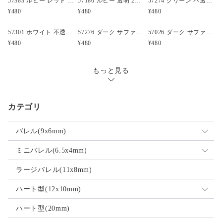
57383 ルビー レッド 閃光(Sparkle) 25mm テディベア ポニービーズ (10個)
57180 ルビー 透明 25mm テディベア ポニービーズ (10個)
57274 グリーン 不透明(Opaque) 25mm 飛行機 ポニービーズ (10個)
¥480
¥480
¥480
57301 ホワイト 不透明(Opaque) 25mm 飛行機 ポニービーズ (10個)
57276 ダーク サファイア 透明 25mm ボート ポニービーズ (10個)
57026 ダーク サファイア 透明 25mm クルマ ポニービーズ (10個)
¥480
¥480
¥480
もっと見る
カテゴリ
バレル(9x6mm)
ミックス
ミニバレル(6.5x4mm)
不透明
ミックス
ラージバレル(11x8mm)
透明
不透明
ハート型(12x10mm)
ネオン
透明
ミックス
ハート型(20mm)