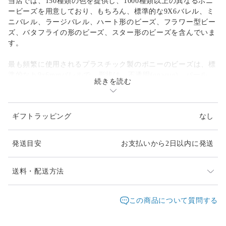
当店では、150種類の色を提供し、1000種類以上の異なるポニ
ービーズを用意しており、もちろん、標準的な9X6バレル、ミ
ニバレル、ラージバレル、ハート形のビーズ、フラワー型ビー
ズ、バタフライの形のビーズ、スター形のビーズを含んでいま
す。
最も頻繁に使用されるプラスチック製のポニーのビーズは、標
準的なｈ9x6mmバレルで、形状は、不透明(opaque)、パール、
続きを読む
閃光(sparkle)、ネオンブライト、透明、マット(matte)など、 9
種類の仕上げを選択することができます。
ギフトラッピング
なし
特徴は、なんといっても「でか穴」。ほとんどのプラスチック
製のポニービーズは、４mmの穴を持っており、コード、ひ
も、ワイヤーと一緒に使うことができます。また、テディベ
発送目安
お支払いから2日以内に発送
ア、飛行機、トレイン、イルカ、ネコ、イヌやゾウなど、 40
以上のエキサイティングで楽しい形状も選択することができま
す。
送料・配送方法
キャンディーレイバー(kandi raver)用のビーズとしてもお使い
発送元地域：
東京都
海外発送：
不可能
この商品について質問する
いただけます。
配送方法
追跡／補償
送料
追加送料