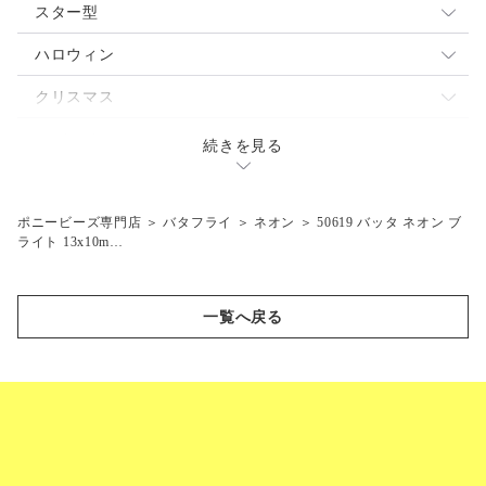
パール
ネオン
不透明
スター型
蓄光
パール
透明
ミックス
ハロウィン
閃光
蓄光
ネオン
不透明
魔女
クリスマス
マーブル
閃光
パール
透明
ジャックランタン
サンタ
テディベア
続きを見る
つや消し
マット
蓄光
ネオン
コウモリ
エンジェル
乗り物
マット
閃光
パール
スノーマン
クルマ
ポニービーズ専門店
＞
バタフライ
＞
ネオン
＞
50619 バッタ ネオン ブ
陸の動物
ライト 13x10m…
蓄光
ツリー
飛行機
ラクダ
海の生き物
閃光
汽車
シマウマ
クジラ
スポーツ
一覧へ戻る
マット
セット
ライオン
ドルフィン
バタフライ
ボート
ゾウ
サカナ
蓄光
フラワー
サイ
ウミガメ
ネオン
蓄光
ペット
キリン
オットセイ
不透明
ネオン
ネコ
スカル