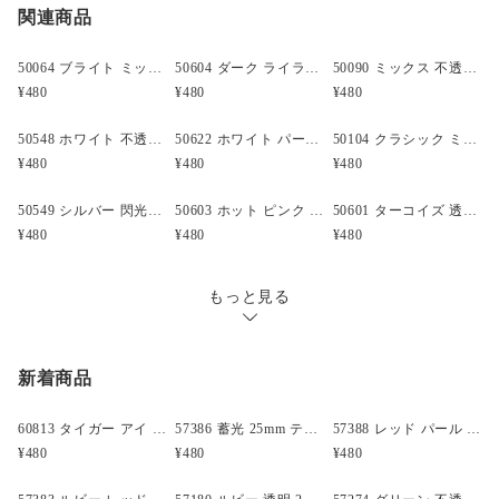
関連商品
クリックポスト
○
／
✕
¥185
¥0
形状:バタフライ (1179)
大きさ:13x10mm
穴の大きさ:4mm
50064 ブライト ミックス 不透明(Opaque) 13x10mm バタフライ ポニービーズ (50個)
50604 ダーク ライラック 不透明(Opaque) 13x10mm バタフライ ポニービーズ (50個)
50090 ミックス 不透明(Opaque) 13x10mm バタフライ ポニービーズ (50個)
内容量:24 グラム = 約 50 Beads
¥480
¥480
¥480
材質:プラスチック
仕上がり:ネオン ブライト
50548 ホワイト 不透明(Opaque) 13x10mm バタフライ ポニービーズ (50個)
50622 ホワイト パール 13x10mm バタフライ ポニービーズ (50個)
50104 クラシック ミックス 閃光(Sparkle) 13x10mm バタフライ ポニービーズ (50個)
カラー:バッタ (096)
¥480
¥480
¥480
原産国:米国
製造元:The Beadery
50549 シルバー 閃光(Sparkle) 13x10mm バタフライ ポニービーズ (50個)
50603 ホット ピンク 透明 13x10mm バタフライ ポニービーズ (50個)
50601 ターコイズ 透明 13x10mm バタフライ ポニービーズ (50個)
備考:
¥480
¥480
¥480
もっと見る
新着商品
60813 タイガー アイ アンティーク 13mm スカル ポニービーズ(25個)
57386 蓄光 25mm テディベア ポニービーズ (10個)
57388 レッド パール 25mm テディベア ポニービーズ (10個)
¥480
¥480
¥480