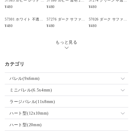
57383 ルビー レッド 閃光(Sparkle) 25mm テディベア ポニービーズ (10個)
57180 ルビー 透明 25mm テディベア ポニービーズ (10個)
57274 グリーン 不透明(Opaque) 25mm 飛行機 ポニービーズ (10個)
¥480
¥480
¥480
57301 ホワイト 不透明(Opaque) 25mm 飛行機 ポニービーズ (10個)
57276 ダーク サファイア 透明 25mm ボート ポニービーズ (10個)
57026 ダーク サファイア 透明 25mm クルマ ポニービーズ (10個)
¥480
¥480
¥480
もっと見る
カテゴリ
バレル(9x6mm)
ミックス
ミニバレル(6.5x4mm)
不透明
ミックス
ラージバレル(11x8mm)
透明
不透明
ハート型(12x10mm)
ネオン
透明
ミックス
ハート型(20mm)